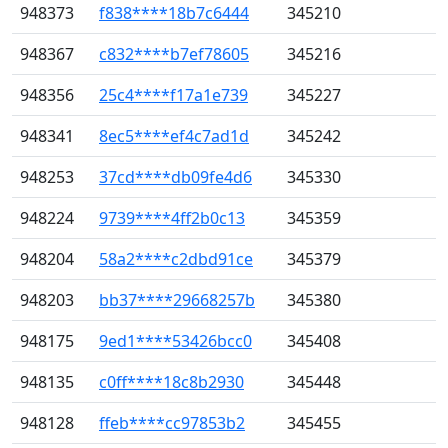
948373
f838****18b7c6444
345210
948367
c832****b7ef78605
345216
948356
25c4****f17a1e739
345227
948341
8ec5****ef4c7ad1d
345242
948253
37cd****db09fe4d6
345330
948224
9739****4ff2b0c13
345359
948204
58a2****c2dbd91ce
345379
948203
bb37****29668257b
345380
948175
9ed1****53426bcc0
345408
948135
c0ff****18c8b2930
345448
948128
ffeb****cc97853b2
345455