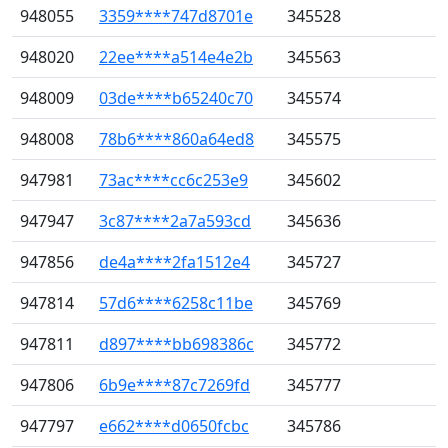
948055
3359****747d8701e
345528
948020
22ee****a514e4e2b
345563
948009
03de****b65240c70
345574
948008
78b6****860a64ed8
345575
947981
73ac****cc6c253e9
345602
947947
3c87****2a7a593cd
345636
947856
de4a****2fa1512e4
345727
947814
57d6****6258c11be
345769
947811
d897****bb698386c
345772
947806
6b9e****87c7269fd
345777
947797
e662****d0650fcbc
345786