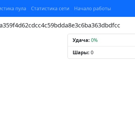
истика пула
Статистика сети
Начало работы
fa359f4d62cdcc4c59bdda8e3c6ba363dbdfcc
Удача:
0%
Шары:
0