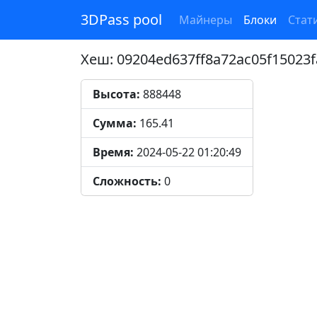
3DPass pool
Майнеры
Блоки
Стат
Хеш: 09204ed637ff8a72ac05f15023
Высота:
888448
Сумма:
165.41
Время:
2024-05-22 01:20:49
Сложность:
0