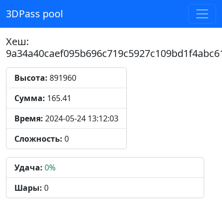
3DPass pool
Хеш:
9a34a40caef095b696c719c5927c109bd1f4abc61
Высота:
891960
Сумма:
165.41
Время:
2024-05-24 13:12:03
Сложность:
0
Удача:
0%
Шары:
0