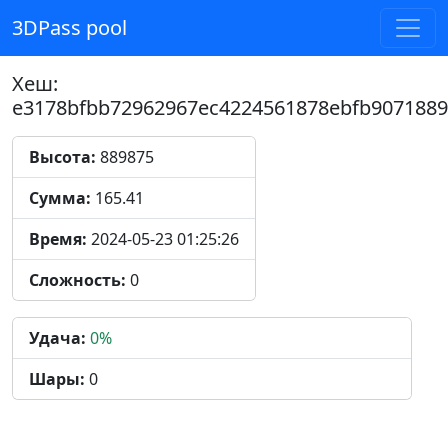
3DPass pool
Хеш:
e3178bfbb72962967ec4224561878ebfb9071889
Высота:
889875
Сумма:
165.41
Время:
2024-05-23 01:25:26
Сложность:
0
Удача:
0%
Шары:
0